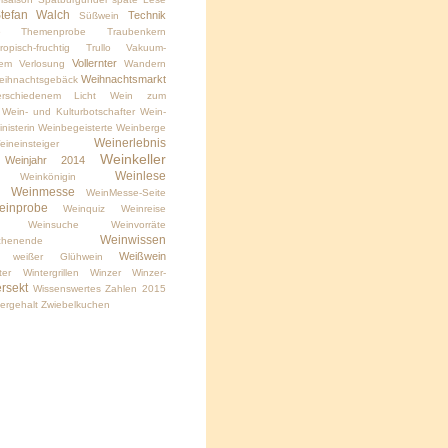
tefan Walch
Technik
Süßwein
6
Themenprobe
Traubenkern
tropisch-fruchtig
Trullo
Vakuum-
Vollernter
tem
Verlosung
Wandern
Weihnachtsmarkt
eihnachtsgebäck
schiedenem Licht
Wein zum
Wein- und Kulturbotschafter
Wein-
nisterin
Weinbegeisterte
Weinberge
Weinerlebnis
eineinsteiger
Weinkeller
Weinjahr 2014
Weinlese
Weinkönigin
Weinmesse
WeinMesse-Seite
einprobe
Weinquiz
Weinreise
Weinsuche
Weinvorräte
Weinwissen
chenende
Weißwein
weißer Glühwein
ter
Wintergrillen
Winzer
Winzer-
rsekt
Wissenswertes
Zahlen 2015
ergehalt
Zwiebelkuchen