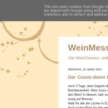
This site uses cookies from Google to 
are shared with Google along with per
statistics, and to detect and address
WeinMess
Die WeinGenuss- und
DIENSTAG, 25. MÄRZ 2014
Der Count-down lä
noch 3 Tage, dann beginnt d
Betriebsamkeit. Alles muss 
den Wein! In diesem Jahr sin
riesig auf Bremen.
Habt Ihr alle die Löcher in 
doch sicher Platz für den n