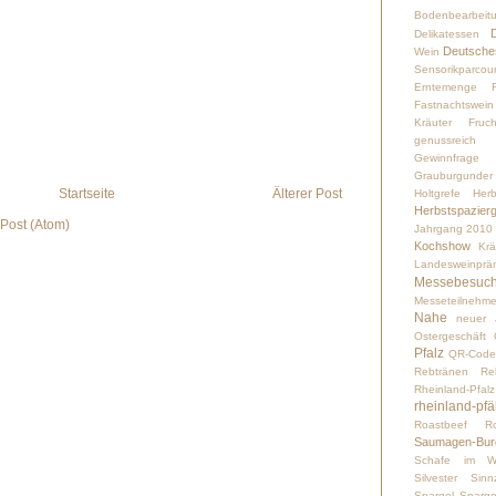
Bodenbearbeit
Delikatessen
Deutsches
Wein
Sensorikparcou
Erntemenge
Fastnachtswein
Kräuter
Fruch
genussreich
Gewinnfrage
Grauburgunder
Startseite
Älterer Post
Holtgrefe
Herb
Herbstspazier
Post (Atom)
Jahrgang 2010
Kochshow
Kr
Landesweinprä
Messebesuc
Messeteilnehme
Nahe
neuer 
Ostergeschäft
Pfalz
QR-Code
Rebtränen
Re
Rheinland-Pfalz
rheinland-p
Roastbeef
Ro
Saumagen-Bur
Schafe im We
Silvester
Sinnz
Spargel
Sparge