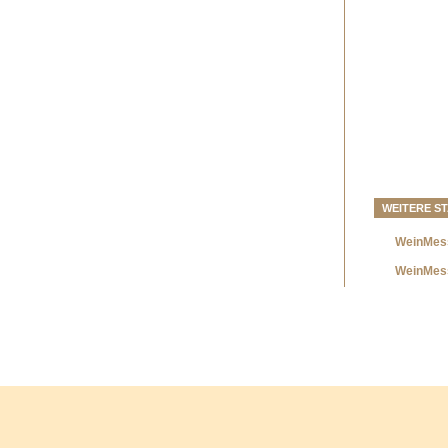
WEITERE S
WeinMes
WeinMess