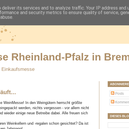
deliver its services and to analyze traffic. Your IP address and
formance and security metrics to ensure quality of service, ge
 abuse.
e Rheinland-Pfalz in Bre
 Einkaufsmesse
ABONNIERE
uft...
Posts
Kommen
ie WeinMesse! In den Weingütern herrscht größte
eingepackt werden, nichts vergessen - vor allem nicht
d wieder einige neue Betreibe dabei. Alle freuen sich
DIESES BL
Euren Weinkellern und -regalen schon gesichtet? Da ist
euen Jahrgang!