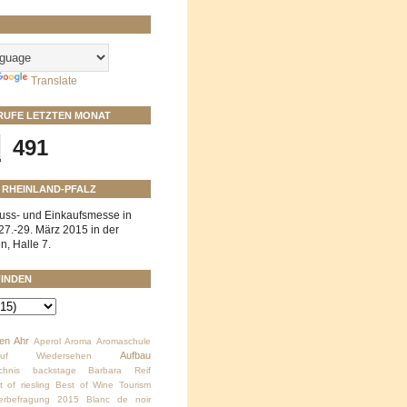
Translate
RUFE LETZTEN MONAT
491
 RHEINLAND-PFALZ
ss- und Einkaufsmesse in
7.-29. März 2015 in der
, Halle 7.
FINDEN
len
Ahr
Aperol
Aroma
Aromaschule
Aufbau
Auf Wiedersehen
chnis
backstage
Barbara Reif
t of riesling
Best of Wine Tourism
erbefragung 2015
Blanc de noir