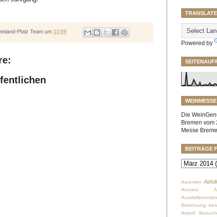
TRANSLATE
nland-Pfalz Team
um
13:59
Powered by
re:
SEITENAUF
fentlichen
WEINMESSE
Die WeinGenu
Bremen vom 2
Messe Bremen
BEITRÄGE 
Abfül
Aaromen
Aromen
Ausstellerverzei
Belohnung
bes
Aword
Besuch