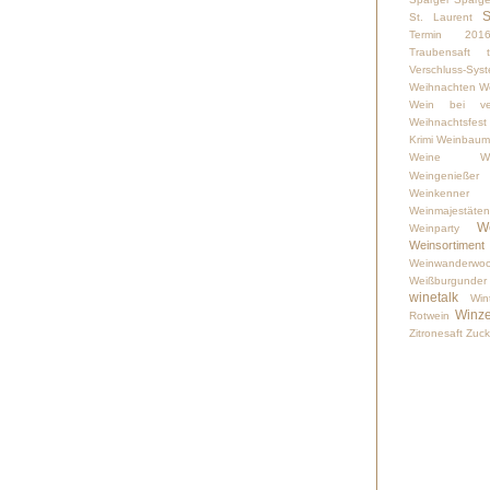
S
St. Laurent
Termin 201
Traubensaft
Verschluss-Sys
Weihnachten
W
Wein bei ver
Weihnachtsfest
Krimi
Weinbaumi
Weine
W
Weingenießer
Weinkenner
Weinmajestäten
W
Weinparty
Weinsortiment
Weinwanderwo
Weißburgunder
winetalk
Win
Winze
Rotwein
Zitronesaft
Zuck