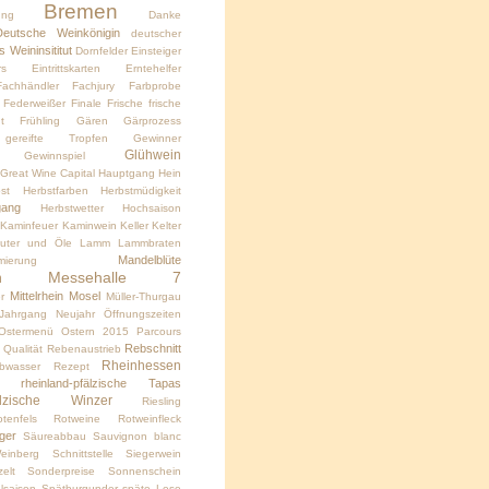
Bremen
ung
Danke
Deutsche Weinkönigin
deutscher
 Weininsititut
Dornfelder
Einsteiger
rs
Eintrittskarten
Erntehelfer
Fachhändler
Fachjury
Farbprobe
Federweißer
Finale
Frische
frische
t
Frühling
Gären
Gärprozess
gereifte Tropfen
Gewinner
Glühwein
Gewinnspiel
Great Wine Capital
Hauptgang
Hein
st
Herbstfarben
Herbstmüdigkeit
gang
Herbstwetter
Hochsaison
Kaminfeuer
Kaminwein
Keller
Kelter
äuter und Öle
Lamm
Lammbraten
Mandelblüte
mierung
Messehalle 7
h
Mittelrhein
Mosel
r
Müller-Thurgau
Jahrgang
Neujahr
Öffnungszeiten
Ostermenü
Ostern 2015
Parcours
Rebschnitt
Qualität
Rebenaustrieb
Rheinhessen
bwasser
Rezept
rheinland-pfälzische Tapas
fälzische Winzer
Riesling
tenfels
Rotweine
Rotweinfleck
ger
Säureabbau
Sauvignon blanc
inberg
Schnittstelle
Siegerwein
elt
Sonderpreise
Sonnenschein
lsaison
Spätburgunder
späte Lese