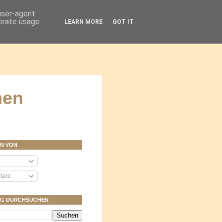
 user-agent
nerate usage
LEARN MORE
GOT IT
men
N VON
tare
OG DURCHSUCHEN